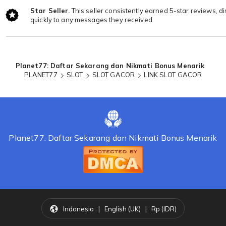
Star Seller.
This seller consistently earned 5-star reviews, d
quickly to any messages they received.
Loading...
Planet77: Daftar Sekarang dan Nikmati Bonus Menarik
PLANET77
SLOT
SLOT GACOR
LINK SLOT GACOR
Planet77: Daftar Sekarang dan Nikmati Bonus Menarik
Indonesia | English (UK) | Rp (IDR)