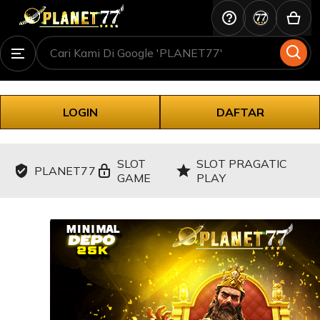
PLANET77
Skip
to
Search
Browse
ontent
for
items
or
shops
LOGIN
DAFTAR
SLOT
SLOT PRAGATIC
PLANET77
GAME
PLAY